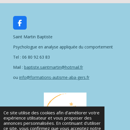
F
a
Saint Martin Baptiste
c
e
Psychologue en analyse appliquée du comportement
b
o
Tel : 06 80 92 63 83
o
Mail :
baptiste.saintmartin@hotmail.fr
k
ou
info@formations-autisme-aba-gers.fr
Ce site utilise des cookies afin d’améliorer votre
expérience utilisateur et vous proposer des
annonces personnalisées. En continuant d'utiliser
ce site, vous confirmez que vous acceptez notre