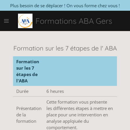
Plus besoin de se déplacer ! On vous forme chez vous !
Passer
au
Formations ABA Gers
contenu
principal
Formation sur les 7 étapes de l' ABA
Formation
sur les 7
étapes de
l'ABA
Durée
6 heures
Cette formation vous présente
Présentation
les différentes étapes à mettre en
de la
place pour une intervention en
formation
analyse applqiuée du
comportement.