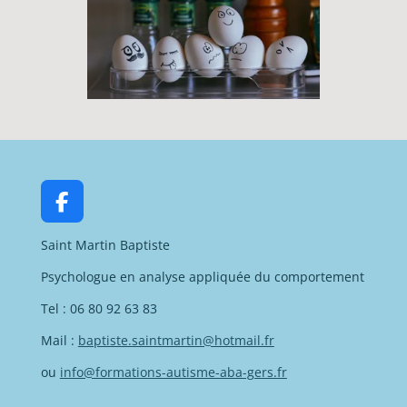
F
a
Saint Martin Baptiste
c
e
Psychologue en analyse appliquée du comportement
b
o
Tel : 06 80 92 63 83
o
Mail :
baptiste.saintmartin@hotmail.fr
k
ou
info@formations-autisme-aba-gers.fr