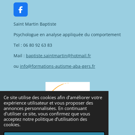
F
a
Saint Martin Baptiste
c
e
Psychologue en analyse appliquée du comportement
b
o
Tel : 06 80 92 63 83
o
Mail :
baptiste.saintmartin@hotmail.fr
k
ou
info@formations-autisme-aba-gers.fr
Ce site utilise des cookies afin d’améliorer votre
expérience utilisateur et vous proposer des
annonces personnalisées. En continuant
d'utiliser ce site, vous confirmez que vous
acceptez notre politique d’utilisation des
cookies.
© 2023 - 2024 Formations ABA Gers.