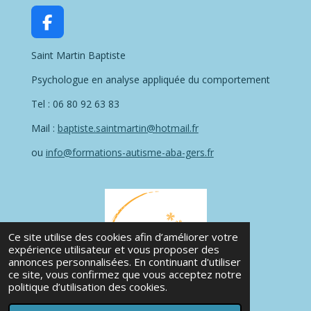
F
a
Saint Martin Baptiste
c
e
Psychologue en analyse appliquée du comportement
b
o
Tel : 06 80 92 63 83
o
Mail :
baptiste.saintmartin@hotmail.fr
k
ou
info@formations-autisme-aba-gers.fr
Ce site utilise des cookies afin d’améliorer votre
expérience utilisateur et vous proposer des
annonces personnalisées. En continuant d'utiliser
ce site, vous confirmez que vous acceptez notre
politique d’utilisation des cookies.
© 2023 - 2024 Formations ABA Gers.