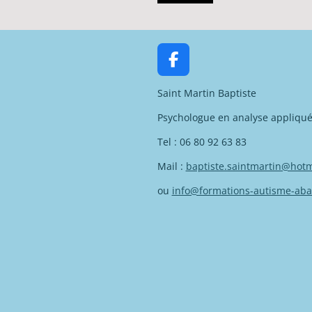
F
a
Saint Martin Baptiste
c
e
Psychologue en analyse appliqu
b
o
Tel : 06 80 92 63 83
o
Mail :
baptiste.saintmartin@hotma
k
ou
info@formations-autisme-aba-