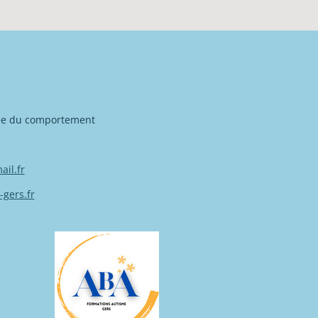
ée du comportement
il.fr
gers.fr