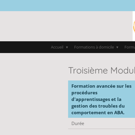
Passer
au
contenu
principal
Accueil
Formations à domicile
Forma
Troisième Modu
Formation avancée sur les
procédures
d'apprentissages et la
gestion des troubles du
comportement en ABA.
Durée