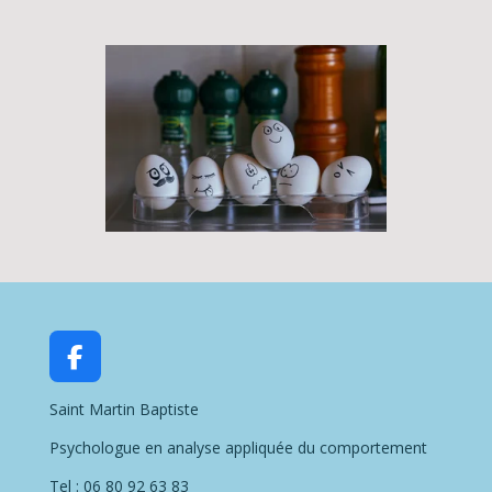
F
a
Saint Martin Baptiste
c
e
Psychologue en analyse appliquée du comportement
b
o
Tel : 06 80 92 63 83