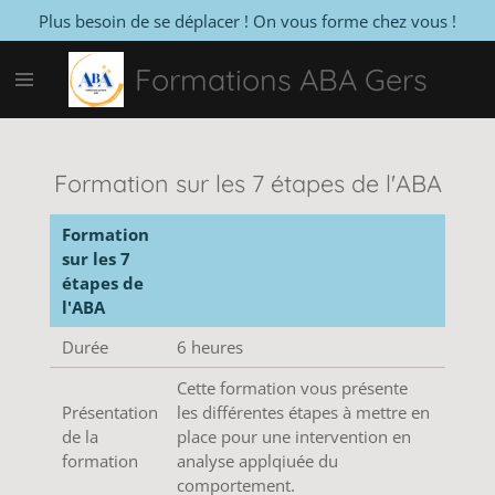
Plus besoin de se déplacer ! On vous forme chez vous !
Passer
au
Formations ABA Gers
contenu
principal
Formation sur les 7 étapes de l'ABA
Formation
sur les 7
étapes de
l'ABA
Durée
6 heures
Cette formation vous présente
Présentation
les différentes étapes à mettre en
de la
place pour une intervention en
formation
analyse applqiuée du
comportement.