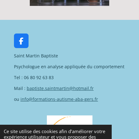
F
a
Saint Martin Baptiste
c
e
Psychologue en analyse appliquée du comportement
b
o
Tel : 06 80 92 63 83
o
Mail :
baptiste.saintmartin@hotmail.fr
k
ou
info@formations-autisme-aba-gers.fr
Ce site utilise des cookies afin d’améliorer votre
expérience utilisateur et vous proposer des